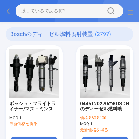
Boschのディーゼル燃料噴射装置
(2797)
ボッシュ・フライトラ
0445120270のBOSCH
イナー/マズ・ミンスク
のディーゼル燃料噴射
掘削機 インジェクター
装置
MOQ:
1
価格:
$60-$100
エンジン ディーゼル燃
最新価格を得る
MOQ:
1
料インジェクター
0414799008
最新価格を得る
0280746902