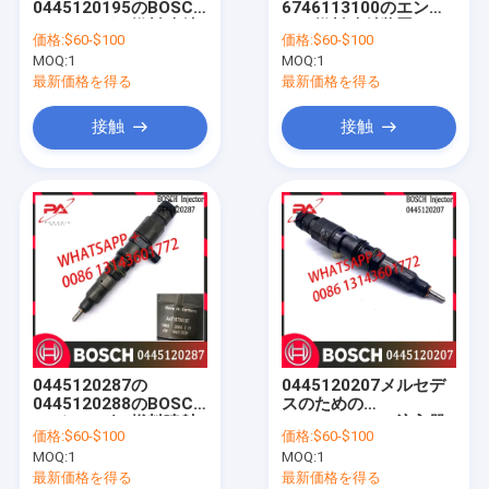
0445120195のBOSCH
6746113100のエンジ
Cumminsのディーゼル注入器
のディーゼル燃料噴射
ンの燃料噴射装置DLLA
価格:
$60-$100
価格:
$60-$100
装置4710700387
149 P2271
MOQ:
ボルボのディーゼル注入器
1
MOQ:
1
4710700187
0986435537
最新価格を得る
最新価格を得る
0986435642 CRIN4-
トヨタのディーゼル燃料噴射装置
21
接触
接触
デルファイ ディーゼル注入器
ディーゼル注入器の制御弁
小松の燃料噴射装置
ISUZUのディーゼル注入器
尿素ポンプ
0445120287の
0445120207メルセデ
ディーゼル試験台
0445120288のBOSCH
スのための
のディーゼル燃料噴射
0445120104の注入器
価格:
$60-$100
価格:
$60-$100
装置0986435624
のディーゼル共通の柵
パーキンズの燃料噴射装置
MOQ:
1
MOQ:
1
4710700587
0956435539
471070058780
A4720700787
最新価格を得る
最新価格を得る