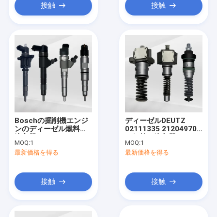
A0280746902
接触
接触
Boschの掘削機エンジ
ディーゼルDEUTZ
ンのディーゼル燃料の
02111335 21204970
注入器0445120217
の鉛筆の注入器
MOQ:
1
MOQ:
1
0986435526
0414401102
最新価格を得る
最新価格を得る
51101006064
接触
接触