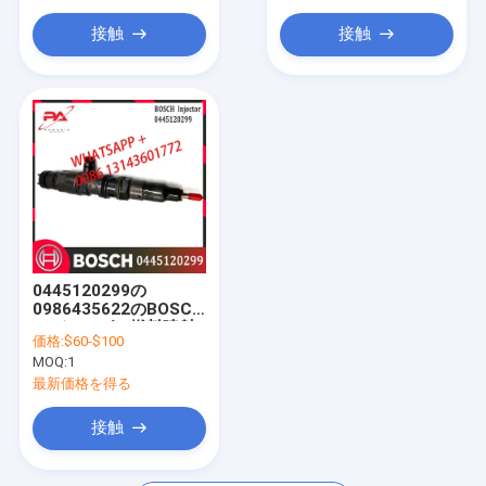
A4720700887
接触
接触
0445120299の
0986435622のBOSCH
のディーゼル燃料噴射
価格:
$60-$100
装置4700700087
MOQ:
1
470070008780
0445120298
最新価格を得る
接触