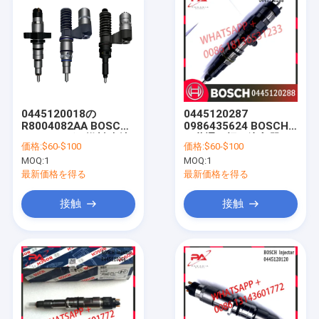
0445120018の
0445120287
R8004082AA BOSCH
0986435624 BOSCH
のディーゼル燃料噴射
の共通の柵の注入器
価格:
$60-$100
価格:
$60-$100
装置0445120113
4710700587
MOQ:
1
MOQ:
1
0445120210
471070058780
0445120255
0445120288
最新価格を得る
最新価格を得る
接触
接触
家へ
製品
わたしたち に つい て