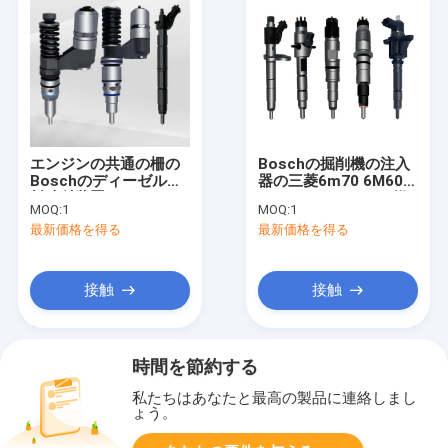
エンジンの共通の柵の
Boschの掘削機の注入
Boschのディーゼル燃
器の三菱6m70 6M60エ
料噴射装置
ンジンのディーゼル燃
MOQ:
1
MOQ:
1
0414170013
料の注入器
最新価格を得る
最新価格を得る
0445120006 107755-
0065 ME355278
接触
接触
時間を節約する
私たちはあなたと最高の製品に連絡しまし
ょう。