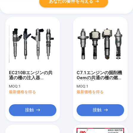
あなたの要件を与える
EC210Bエンジンの共
C7.1エンジンの掘削機
通の柵の注入器
Oemの共通の柵の燃料
0445120067
噴射装置0445120347
MOQ:
1
MOQ:
1
0986435549
0445120348
最新価格を得る
最新価格を得る
20798683
0445120516
接触
接触