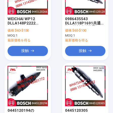
工場 ツアー
品質管理
WEICHAI WP12
0986435543
DLLA148P2222
DLLA118P1691共通の
連絡 ください
0433172222のための
柵の燃料噴射装置
価格:
$60-$100
価格:
$60-$100
0445120266のBOSCH
0445120120
MOQ:
1
MOQ:
1
のディーゼル燃料噴射
ニュース
装置
最新価格を得る
最新価格を得る
引金 を 求め て ください
接触
接触
CATERPILLAR ディーゼル燃料インジェクター
Boschのディーゼル燃料噴射装置
Densoのディーゼル注入器
ディーゼル燃料ポンプ
0445120194の
0445120305