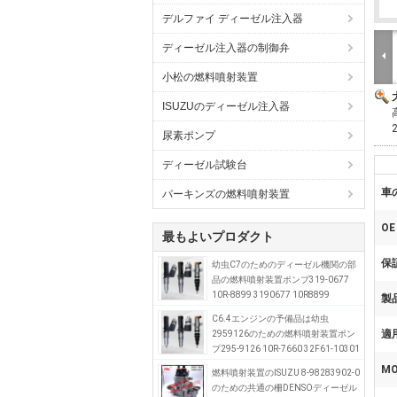
デルファイ ディーゼル注入器
ディーゼル注入器の制御弁
小松の燃料噴射装置
ISUZUのディーゼル注入器
尿素ポンプ
ディーゼル試験台
車
パーキンズの燃料噴射装置
OE
最もよいプロダクト
保証
幼虫C7のためのディーゼル機関の部
品の燃料噴射装置ポンプ319-0677
10R-8899 3190677 10R8899
製
C6.4エンジンの予備品は幼虫
適用
2959126のための燃料噴射装置ポン
プ295-9126 10R-7660 32F61-10301
を
MO
燃料噴射装置のISUZU 8-98283902-0
のための共通の柵DENSOディーゼル