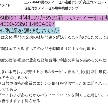
三?? 4M41用のディーゼル注射ポンプ
高圧コンモンレ
,
イライト:
保証付きディーゼル燃料噴射ポンプ
isubishi 4M41のための新しいディー
94000-2350 1460A097
ぜ私達を選びなさいか
.質は文化-専門の交換の経験問題を解決するのを助けるためにで
.時間は金である-すべての商品を時間通りに丁度受け取る。
.極度の価値-私達の豊富な経験費用の利点の利益を高めるのを助
.大きい販売および売り上げ後のサービス-顧客の原則は常に最
うのを助けるため
達は競争価格の良質のエンジン部分を提供するために託される
んでである
ポートおよびあなたからのフィードバックを聞くこと嬉しい。
改善をますます得させる。