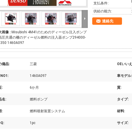
支払条件:
供給の能力:
連絡先
大画像 :
Misubishi 4M41のためのディーゼル注入ポンプ
高圧共通の柵のディーゼル燃料の注入器ポンプ294000-
2350 1460A097
の備品:
三菱
OEいいえ
 NO1:
1460A097
車モデル:
:
6か月
質:
品名:
燃料ポンプ
タイプ:
:
燃料噴射装置システム
材料:
Q:
1pc
サイズ: