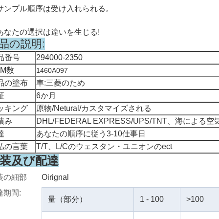
. サンプル順序は受け入れられる。
. あなたの選択は違いを生じる!
品の説明:
品番号
294000-2350
EM数
1460A097
品の塗布
車:三菱のため
証
6か月
ッキング
原物/Netural/カスタマイズされる
積み
DHL/FEDERAL EXPRESS/UPS/TNT、海によ
達
あなたの順序に従う3-10仕事日
払の言葉
T/T、L/Cのウェスタン・ユニオンのect
装及び配達
装の細部
Oirignal
達期間:
量（部分）
1 - 100
>100