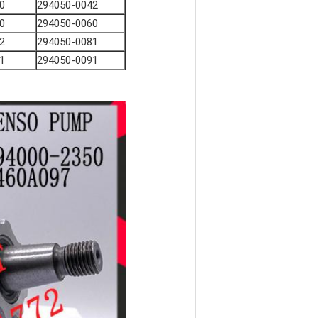
0
294050-0042
0
294050-0060
2
294050-0081
1
294050-0091