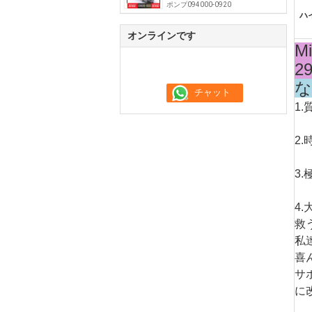
ポンプ094000-0920
ハ
オンラインです
M
2
な
1
2
3
4
救
私
喜
サ
に