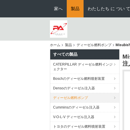
家へ
製品
わたしたち に つい 
ホーム
製品
ディーゼル燃料ポンプ
Misub
すべての製品
M
注入
CATERPILLAR ディーゼル燃料インジ
ェクター
Boschのディーゼル燃料噴射装置
Densoのディーゼル注入器
ディーゼル燃料ポンプ
Cumminsのディーゼル注入器
V-O-L-V ディーゼル注入器
トヨタのディーゼル燃料噴射装置