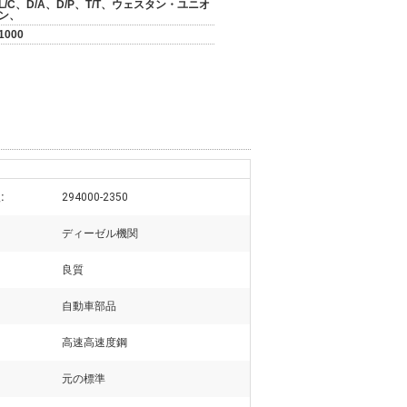
L/C、D/A、D/P、T/T、ウェスタン・ユニオ
ン、
1000
:
294000-2350
ディーゼル機関
良質
自動車部品
高速高速度鋼
元の標準