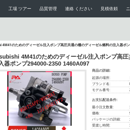
て
工場 ツアー
品質管理
連絡 ください
見積依頼
ishi 4M41のためのディーゼル注入ポンプ高圧共通の柵のディーゼル燃料の注入器ポンプ2940
isubishi 4M41のためのディーゼル注入ポン
器ポンプ294000-2350 1460A097
商品の詳細:
起源の場所:
ブランド名:
モデル番号:
お支払配送条件:
最小注文数量:
価格:
パッケージの詳細:
受渡し時間: