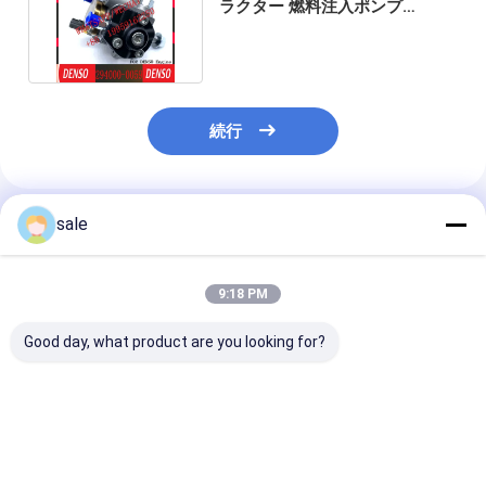
ラクター 燃料注入ポンプ
RE507959 294000-0050
続行
sale
推薦されたプロダクト
9:18 PM
Good day, what product are you looking for?
幼虫C7のためのディー
C6.4エンジンの予備品
0445010868
ゼル機関の部品の燃料
は幼虫2959126のため
ル燃料注入ポンプ
噴射装置ポンプ319-
の燃料噴射装置ポンプ
059130755D