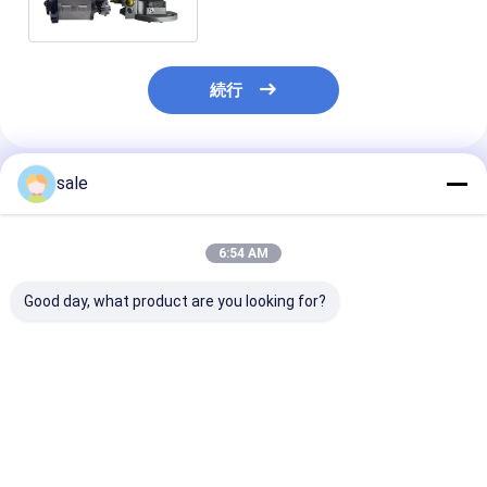
2.0L エンジン
続行
sale
推薦されたプロダクト
6:54 AM
Good day, what product are you looking for?
幼虫C7のためのディー
C6.4エンジンの予備品
高圧燃料注入ポ
ゼル機関の部品の燃料
は幼虫2959126のため
CP4 05913075
噴射装置ポンプ319-
の燃料噴射装置ポンプ
0445010825
0677 10R-8899
295-9126 10R-7660
0445010867
3190677 10R8899
32F61-10301を
0445010824
ベストプライス
ベストプライス
ベストプラ
ゼル注入ポンプ