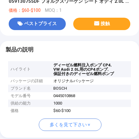
059130755DF フォルクスワーゲン シート オディ 2.0L エ
ンジン
価格：$60-$100
MOQ：1
ベストプライス
接触
製品の説明
,
ディーゼル燃料注入ポンプ CP4
ハイライト
,
VW Audi 2.0L用のCP4ポンプ
保証付きのディーゼル燃料ポンプ
パッケージの詳細
オリジナルパッケージ
ブランド名
BOSCH
モデル番号
0445010868
供給の能力
1000
価格
$60-$100
多くを見て下さい